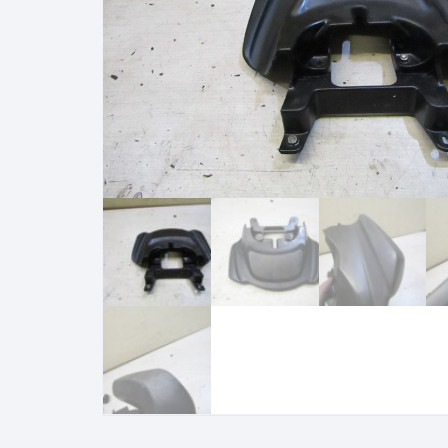
suzuki gsxf 1100 1987 1993
sherco 50 sm
suzuki gsr 600 2006 2011
motrac urban
suzuki rmz 250 2007 2009
SUZUKI GSE 500
KAWASAKI
bmw 1150 rt
HONDA
YAMAHA