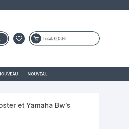
Total:
0,00
€
NOUVEAU
NOUVEAU
masai
oster et Yamaha Bw’s