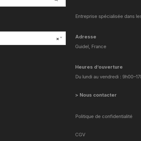
YAMAHA VIRAGO 535
Entreprise spécialisée dans l
yamaha majesty mbk skyliner
125 98 2005
Adresse
×
yamaha 1300 xjr
Guidel, France
YAMAHA FZ6
Heures d’ouverture
Yamaha 600 XTE
Du lundi au vendredi : 9h00–1
YAMAHA R6
> Nous contacter
YAMAHA TDM 850 4TX
YAMAHA TDR 125
Politique de confidentialité
YAMAHA TW 125
CGV