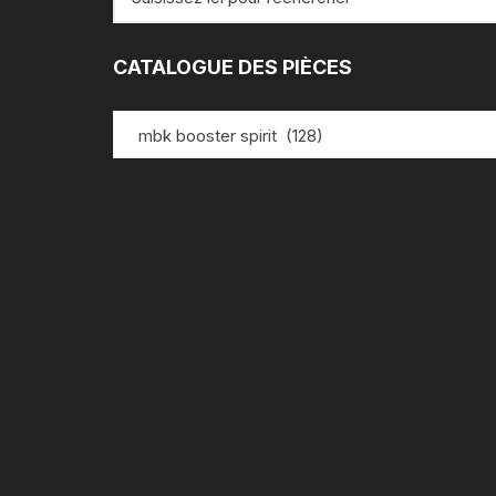
pour
:
CATALOGUE DES PIÈCES
mbk booster spirit (128)