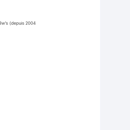
Bw’s (depuis 2004
KYMCO AGILITY
kymco dink
kymco dink 50