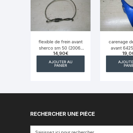
flexible de frein avant
carenage de
sherco sm 50 (2006-
avant 642
14,90
€
19,0
2012)
8610 honda 
jc34a 20
AJOUTER AU
AJOUTE
PANIER
PANI
RECHERCHER UNE PIÈCE
Recherche