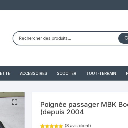
ETTE
ACCESSOIRES
SCOOTER
TOUT-TERRAIN
PIAGGIO X8 125 (2004 –
quad dinli 450 dmx 
2007)
demon
 2021
Poignée passager MBK Bo
PIAGGIO X10 350 IE
(depuis 2004
piaggio 300 beverly
(
8
avis client)