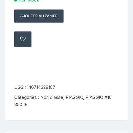
AJOUTER AU PANIER
quantité
de
relais
guilera
AJOUTER
À
PIAGGIO
MA
LISTE
X10
350
IE
(2011
à
UGS :
146714328167
2017)
Catégories :
Non classé
,
PIAGGIO
,
PIAGGIO X10
350 IE