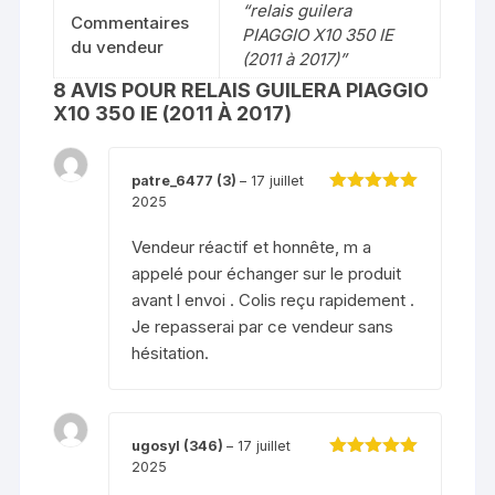
“relais guilera
Commentaires
PIAGGIO X10 350 IE
du vendeur
(2011 à 2017)”
8 AVIS POUR
RELAIS GUILERA PIAGGIO
X10 350 IE (2011 À 2017)
patre_6477 (3)
–
17 juillet
2025
Note
5
sur 5
Vendeur réactif et honnête, m a
appelé pour échanger sur le produit
avant l envoi . Colis reçu rapidement .
Je repasserai par ce vendeur sans
hésitation.
ugosyl (346)
–
17 juillet
2025
Note
5
sur 5