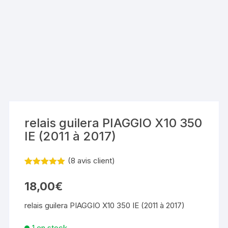
relais guilera PIAGGIO X10 350
IE (2011 à 2017)
(
8
avis client)
Noté
7
5.00
sur 5
18,00
€
basé sur
notations
client
relais guilera PIAGGIO X10 350 IE (2011 à 2017)
1 en stock