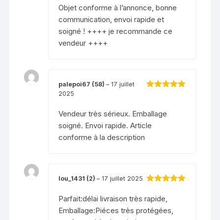
Objet conforme à l’annonce, bonne
communication, envoi rapide et
soigné ! ++++ je recommande ce
vendeur ++++
palepoi67 (58)
–
17 juillet
2025
Note
5
sur 5
Vendeur très sérieux. Emballage
soigné. Envoi rapide. Article
conforme à la description
lou_1431 (2)
–
17 juillet 2025
Note
5
sur 5
Parfait:délai livraison très rapide,
Emballage:Piéces très protégées,