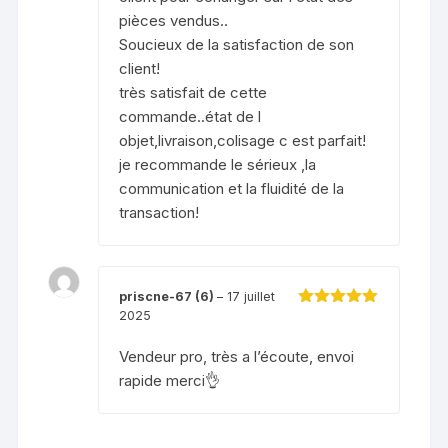
pièces vendus..
Soucieux de la satisfaction de son
client!
très satisfait de cette
commande..état de l
objet,livraison,colisage c est parfait!
je recommande le sérieux ,la
communication et la fluidité de la
transaction!
priscne-67 (6)
–
17 juillet
2025
Note
5
sur 5
Vendeur pro, très a l’écoute, envoi
rapide merci👌