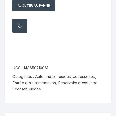
AJOUTER AU PANIER
quantité
de
reservoir
a
AJOUTER
À
carburant
MA
LISTE
Peugeot
50
Speedfight
2
UGS :
143650210961
Catégories :
Auto, moto - pièces, accessoires
,
Entrée d'air, alimentation
,
Réservoirs d'essence
,
Scooter: pièces