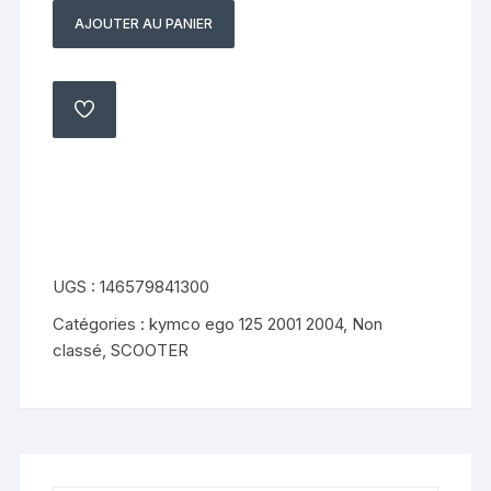
AJOUTER AU PANIER
quantité
de
sonde
de
AJOUTER
À
temperature
MA
LISTE
kymco
ego
125
2001
2004
UGS :
146579841300
Catégories :
kymco ego 125 2001 2004
,
Non
classé
,
SCOOTER