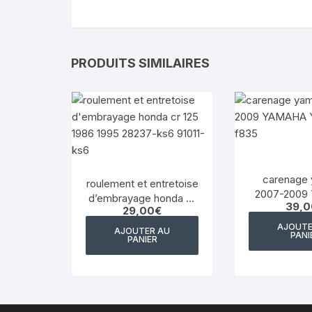
PRODUITS SIMILAIRES
carenage
roulement et entretoise
2007-2009
d’embrayage honda cr
39,0
YZF 125 5
29,00
€
125 1986 1995 28237-
ks6 91011-ks6
AJOUTE
AJOUTER AU
PANI
PANIER