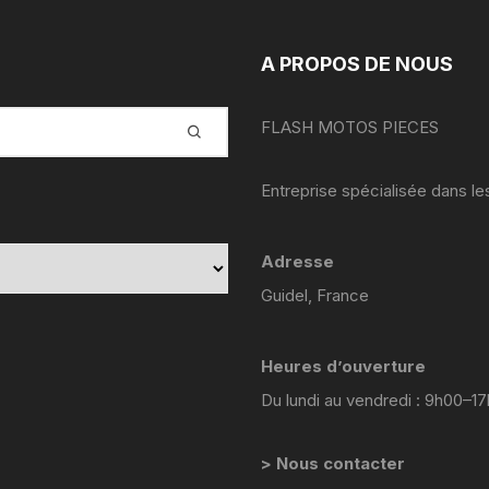
yamaha venture xvz 1200 47 g
1984 1986
A PROPOS DE NOUS
YAMAHA YZF 125 2008 2013
FLASH MOTOS PIECES
yamaha sr 125
YAMAHA TZR 2 RH
Entreprise spécialisée dans l
yamaha fjr abs 1300 2002
2005 5vs
Adresse
Guidel, France
Yamaha YZF 600 R
Thundercat 4tv 1996-2003
Heures d’ouverture
YAMAHA TZR 4FL
Du lundi au vendredi : 9h00–1
YAMAHA TZR 50 2003 2018
> Nous contacter
yamaha TT 600 R ttr