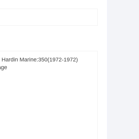
kymco dink street 125 2009
2015
KYMCO DINKSTREET 125
KYMCO GRAND DINK 125
2001-2008
 Hardin Marine:350(1972-1972)
kymco kpw 50 50
age
KYMCO STRYKER 125
kymco x town 300 125 2016
2022
kymco ego 125 2001 2004
HONDA FES S-WING S WING
ABS 125 (2007 – 2015)