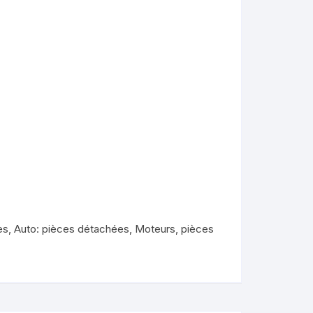
es
,
Auto: pièces détachées
,
Moteurs, pièces
KYMCO AGILITY
kymco dink
kymco dink 50