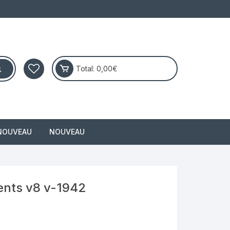
Total:
0,00
€
NOUVEAU
NOUVEAU
masai
nts v8 v-1942