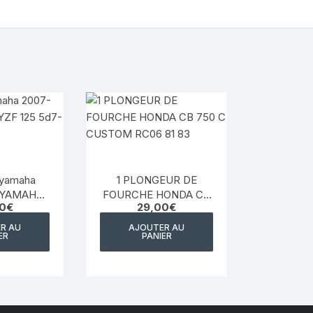
YAMAHA VIRAGO 535
yamaha majesty mbk skyliner
125 98 2005
yamaha 1300 xjr
YAMAHA FZ6
Yamaha 600 XTE
 yamaha
1 PLONGEUR DE
YAMAHA R6
 YAMAHA
FOURCHE HONDA CB
0
€
29,00
€
d7-f835
750 C CUSTOM RC06
YAMAHA TDM 850 4TX
81 83
R AU
AJOUTER AU
ER
PANIER
YAMAHA TDR 125
YAMAHA TW 125