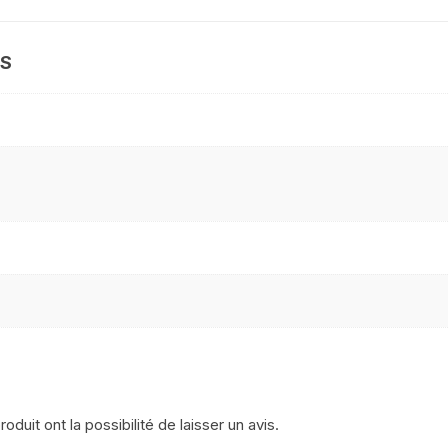
YAMAHA WRF 125
ES
YAMAHA XJ 600 DIVERSION
YAMAHA XJS DIVERSION 900
YAMAHA XT 550
YAMAHA X MAX 125 2014
2017
YAMAHA XTR 125
YAMAHA XTZ 660
YAMAHA YZ WR
YAMAHA YZF 750
duit ont la possibilité de laisser un avis.