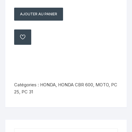
AJOUTER AU PANIER
quantité
de
stator
d'allumage
AJOUTER
À
alternateur
MA
LISTE
Honda
cbr
600
1992
1998
Catégories :
HONDA
,
HONDA CBR 600
,
MOTO
,
PC
pc
25
,
PC 31
25
/pc
31