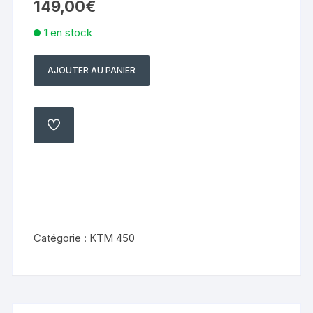
149,00
€
1 en stock
AJOUTER AU PANIER
quantité
de
Stator
d'allumage
AJOUTER
À
KTM
MA
LISTE
530
450
400
EXC
2009
Catégorie :
KTM 450
2010