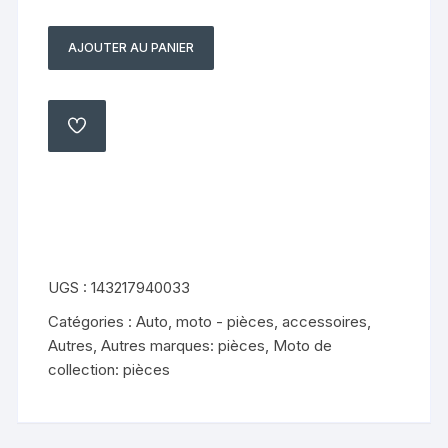
AJOUTER AU PANIER
quantité
de
support
arriere
AJOUTER
À
nos
MA
LISTE
piaggio
gts
125
250
300
UGS :
143217940033
porte
Catégories :
Auto, moto - pièces, accessoires
,
paquets
Autres
,
Autres marques: pièces
,
Moto de
collection: pièces