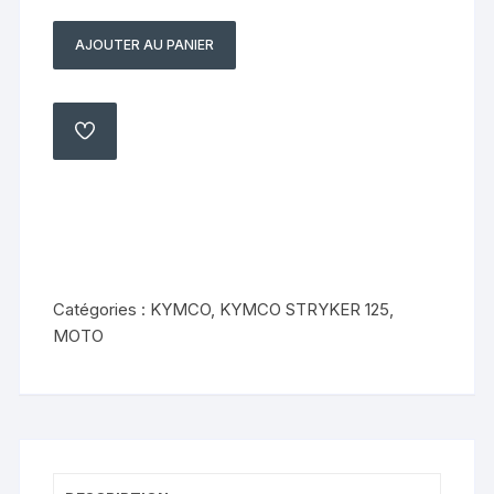
AJOUTER AU PANIER
quantité
de
support
de
AJOUTER
À
câble
MA
LISTE
Kymco
125
Stryker
1999
2004
Catégories :
KYMCO
,
KYMCO STRYKER 125
,
MOTO