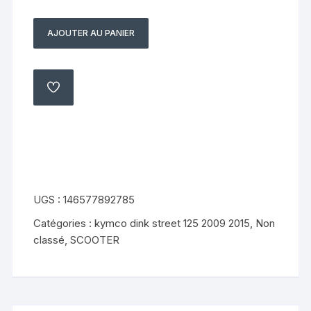
AJOUTER AU PANIER
quantité
de
support
de
AJOUTER
À
cadre
MA
LISTE
KYMCO
DINK
STREET
125
2009
UGS :
146577892785
2014
Catégories :
kymco dink street 125 2009 2015
,
Non
sc25
classé
,
SCOOTER