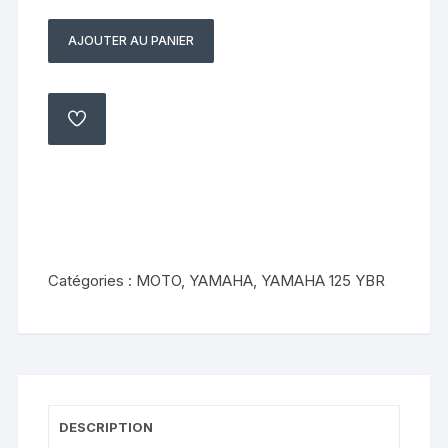
AJOUTER AU PANIER
quantité
de
Support
moteur
AJOUTER
À
Yamaha
MA
LISTE
ybr
125
5VL-
F1316-
00-
Catégories :
MOTO
,
YAMAHA
,
YAMAHA 125 YBR
00
DESCRIPTION