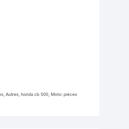
es
,
Autres
,
honda cb 500
,
Moto: pièces
KYMCO AGILITY
kymco dink
kymco dink 50