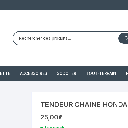
ETTE
ACCESSOIRES
SCOOTER
TOUT-TERRAIN
PIAGGIO X8 125 (2004 –
quad dinli 450 dmx 
2007)
demon
 2021
TENDEUR CHAINE HONDA CB
PIAGGIO X10 350 IE
25,00
€
piaggio 300 beverly
1 en stock