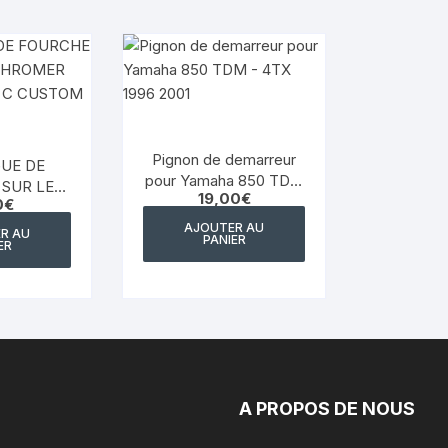
YAMAHA VIRAGO 535
yamaha majesty mbk skyliner
125 98 2005
yamaha 1300 xjr
Pignon de demarreur
UE DE
YAMAHA FZ6
pour Yamaha 850 TDM
SUR LE
19,00
€
– 4TX 1996 2001
0
€
ROMER
Yamaha 600 XTE
 750 C
AJOUTER AU
R AU
PANIER
ER
06 81 83
YAMAHA R6
YAMAHA TDM 850 4TX
YAMAHA TDR 125
A PROPOS DE NOUS
YAMAHA TW 125