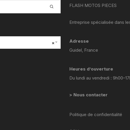
yamaha venture xvz 1200 47 g
FLASH MOTOS PIECES
1984 1986
YAMAHA YZF 125 2008 2013
Entreprise spécialisée dans l
yamaha sr 125
Adresse
×
YAMAHA TZR 2 RH
Guidel, France
yamaha fjr abs 1300 2002
Heures d’ouverture
2005 5vs
Du lundi au vendredi : 9h00–1
Yamaha YZF 600 R
Thundercat 4tv 1996-2003
> Nous contacter
YAMAHA TZR 4FL
Politique de confidentialité
YAMAHA TZR 50 2003 2018
yamaha TT 600 R ttr