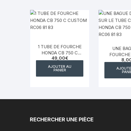
1 TUBE DE FOURCHE
UNE BAG
HONDA CB 750 C
FOURCHE 
49,00
€
CUSTOM RC06 81 83
8,0
TUBE CH
HONDA CB
AJOUTER AU
AJOUTE
PANIER
PANI
CUSTOM RC
RECHERCHER UNE PIÈCE