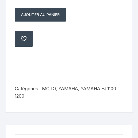
AJOUTER AU PANIER
quantité
de
TENDEUR
DE
AJOUTER
À
CHAÎNE
MA
LISTE
YAMAHA
FJ
1200
36Y-
25388-
Catégories :
MOTO
,
YAMAHA
,
YAMAHA FJ 1100
01-
1200
00