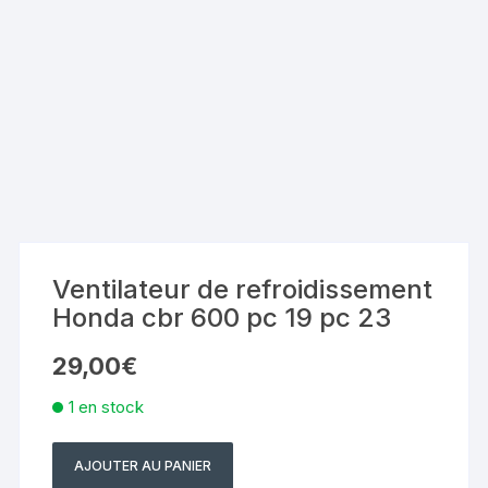
Ventilateur de refroidissement
Honda cbr 600 pc 19 pc 23
29,00
€
1 en stock
AJOUTER AU PANIER
quantité