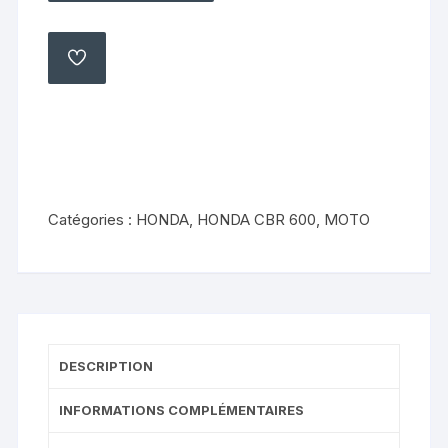
de
Ventilateur
de
AJOUTER
À
refroidissement
MA
LISTE
Honda
cbr
600
pc
19
Catégories :
HONDA
,
HONDA CBR 600
,
MOTO
pc
23
DESCRIPTION
INFORMATIONS COMPLÉMENTAIRES