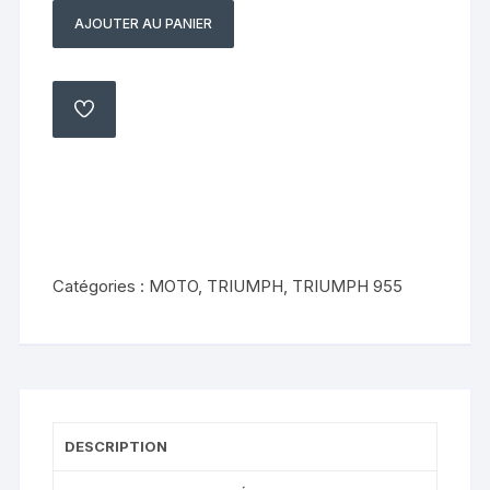
AJOUTER AU PANIER
quantité
de
VENTILATEUR
Triumph
AJOUTER
À
sprint
MA
LISTE
rs
2001
2004
Catégories :
MOTO
,
TRIUMPH
,
TRIUMPH 955
DESCRIPTION