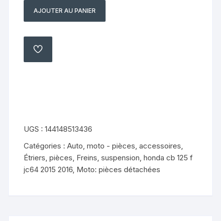
AJOUTER AU PANIER
quantité
de
verrou
loquet
AJOUTER
À
de
MA
LISTE
selle
HONDA
CB
125
F
UGS :
144148513436
cbf
Catégories :
Auto, moto - pièces, accessoires
,
2016-
Étriers, pièces
,
Freins, suspension
,
honda cb 125 f
2019
jc64 2015 2016
,
Moto: pièces détachées
JC64