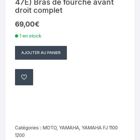
47E) Bras de fourche avant
droit complet
69,00
€
1 en stock
AJOUTER AU PANIER
quantité
de
Yamaha
FJ
AJOUTER
À
1100
MA
LISTE
(FJ1100
36Y
47E)
Bras
de
Catégories :
MOTO
,
YAMAHA
,
YAMAHA FJ 1100
fourche
1200
avant