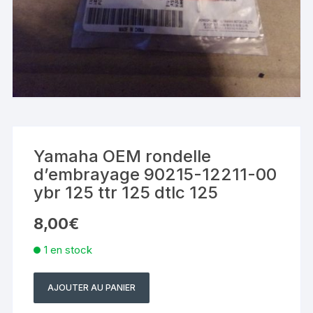
Yamaha OEM rondelle
d’embrayage 90215-12211-00
ybr 125 ttr 125 dtlc 125
8,00
€
1 en stock
AJOUTER AU PANIER
quantité
de