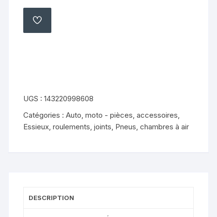
Yamaha
OEM
AJOUTER
À
rondelle
MA
LISTE
d'embrayage
90215-
12211-
00
ybr
UGS :
143220998608
125
Catégories :
Auto, moto - pièces, accessoires
,
ttr
Essieux, roulements, joints
,
Pneus, chambres à air
125
dtlc
125
DESCRIPTION