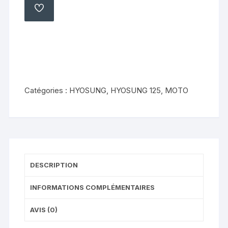
moteur
AJOUTER
À
arrière
MA
LISTE
Hyosung
gt
125
Comet
2009
Catégories :
HYOSUNG
,
HYOSUNG 125
,
MOTO
2014
DESCRIPTION
INFORMATIONS COMPLÉMENTAIRES
AVIS (0)