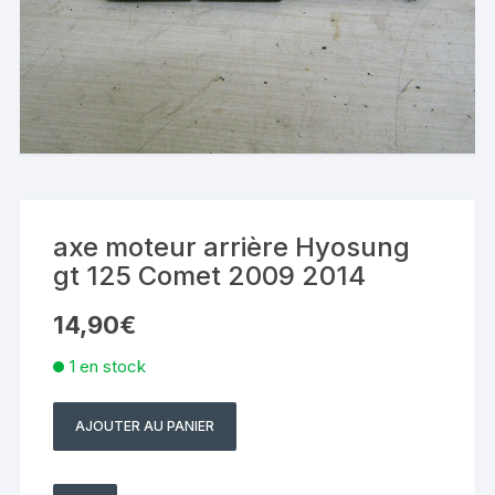
axe moteur arrière Hyosung
gt 125 Comet 2009 2014
14,90
€
1 en stock
AJOUTER AU PANIER
quantité
de
axe