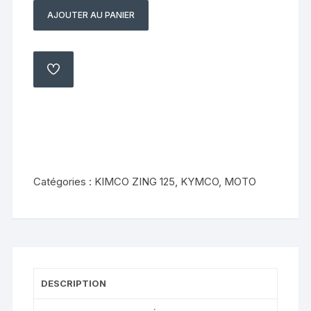
AJOUTER AU PANIER
quantité
de
Bavette
de
AJOUTER
À
passage
MA
LISTE
de
roue
Kymco
zing
125
Catégories :
KIMCO ZING 125
,
KYMCO
,
MOTO
1998
2004
DESCRIPTION