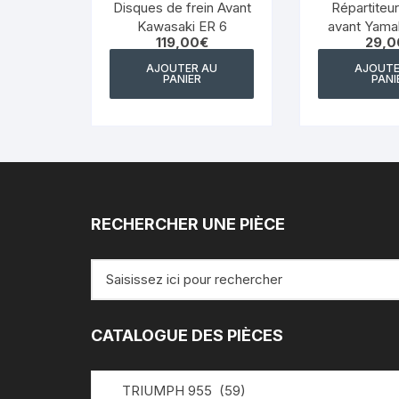
Disques de frein Avant
Répartiteur
Kawasaki ER 6
avant Yamah
119,00
€
29,0
1200 36 
AJOUTER AU
AJOUTE
PANIER
PANI
RECHERCHER UNE PIÈCE
Recherche
pour
:
CATALOGUE DES PIÈCES
TRIUMPH 955 (59)