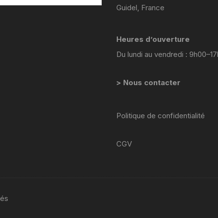
YAMAHA VIRAGO 535
Guidel, France
yamaha majesty mbk skyliner
Heures d’ouverture
125 98 2005
Du lundi au vendredi : 9h00–1
yamaha 1300 xjr
> Nous contacter
YAMAHA FZ6
Yamaha 600 XTE
Politique de confidentialité
YAMAHA R6
CGV
YAMAHA TDM 850 4TX
YAMAHA TDR 125
vés
YAMAHA TW 125