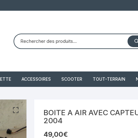
ETTE
ACCESSOIRES
SCOOTER
TOUT-TERRAIN
PIAGGIO X8 125 (2004 –
quad dinli 450 dmx 
2007)
demon
 2021
BOITE A AIR AVEC CAPTEUR
PIAGGIO X10 350 IE
2004
piaggio 300 beverly
49,00
€