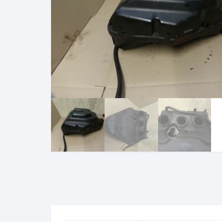
suzuki gsxf 1100 1987 1993
sherco 50 sm
suzuki gsr 600 2006 2011
motrac urban
suzuki rmz 250 2007 2009
SUZUKI GSE 500
KAWASAKI
bmw 1150 rt
HONDA
YAMAHA