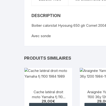
DESCRIPTION
Boitier calorstat Hyosung 650 gtr Comet 200
Avec sonde
PRODUITS SIMILAIRES
Cache latéral droit
Araignée Y
moto Yamaha fj 1100
1100 36y 1
29,00
€
29,0
1984 1989
198