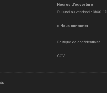
YAMAHA VIRAGO 535
Heures d’ouverture
Du lundi au vendredi : 9h00–1
yamaha majesty mbk skyliner
125 98 2005
> Nous contacter
yamaha 1300 xjr
YAMAHA FZ6
Politique de confidentialité
Yamaha 600 XTE
CGV
YAMAHA R6
YAMAHA TDM 850 4TX
vés
YAMAHA TDR 125
YAMAHA TW 125