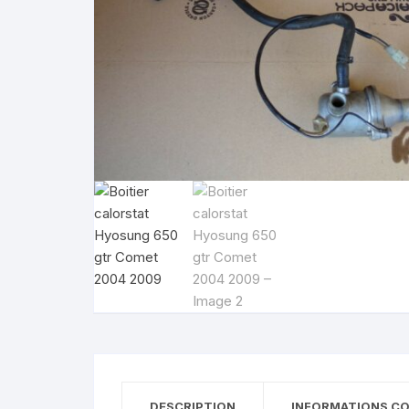
suzuki gsxf 1100 1987 1993
sherco 50 sm
suzuki gsr 600 2006 2011
motrac urban
suzuki rmz 250 2007 2009
SUZUKI GSE 500
KAWASAKI
bmw 1150 rt
HONDA
YAMAHA
DESCRIPTION
INFORMATIONS C