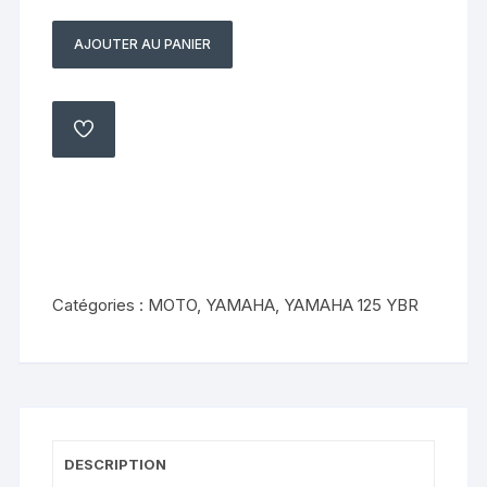
AJOUTER AU PANIER
quantité
de
Câble
de
AJOUTER
À
compteur
MA
LISTE
Yamaha
YBR
125
diversion
Catégories :
MOTO
,
YAMAHA
,
YAMAHA 125 YBR
DESCRIPTION