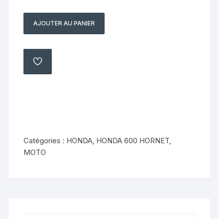
AJOUTER AU PANIER
quantité
de
Cache
pignon
AJOUTER
À
sortie
MA
LISTE
de
boite
HONDA
600
Hornet
Catégories :
HONDA
,
HONDA 600 HORNET
,
1998
MOTO
2002