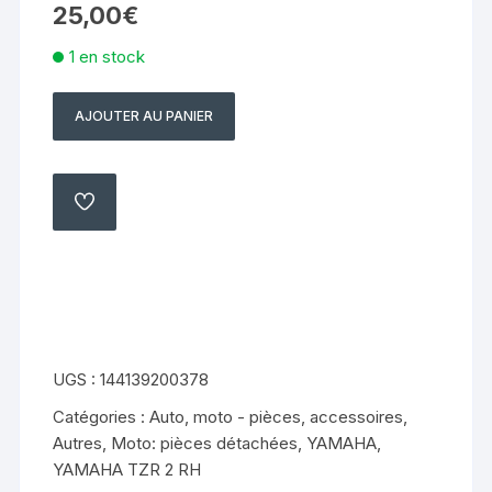
25,00
€
1 en stock
AJOUTER AU PANIER
quantité
de
commodo
gauche
AJOUTER
À
yamaha
MA
LISTE
tzr
125
2rh
87
90
UGS :
144139200378
Catégories :
Auto, moto - pièces, accessoires
,
Autres
,
Moto: pièces détachées
,
YAMAHA
,
YAMAHA TZR 2 RH