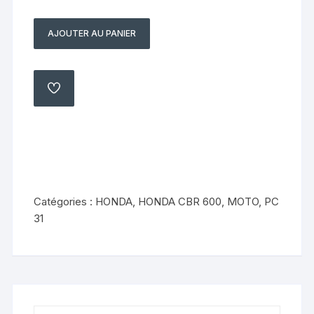
AJOUTER AU PANIER
quantité
de
Etrier
de
AJOUTER
À
frein
MA
LISTE
avant
gauche
Honda
cbr
600
Catégories :
HONDA
,
HONDA CBR 600
,
MOTO
,
PC
pc
31
31
1995
1998