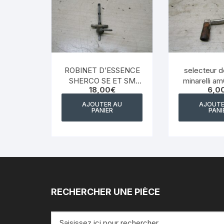
ROBINET D’ESSENCE
selecteur d
SHERCO SE ET SM
minarelli am6
18,00
€
6,0
(2006 – 2012)
sherco
AJOUTER AU
AJOUTE
PANIER
PANI
RECHERCHER UNE PIÈCE
Recherche