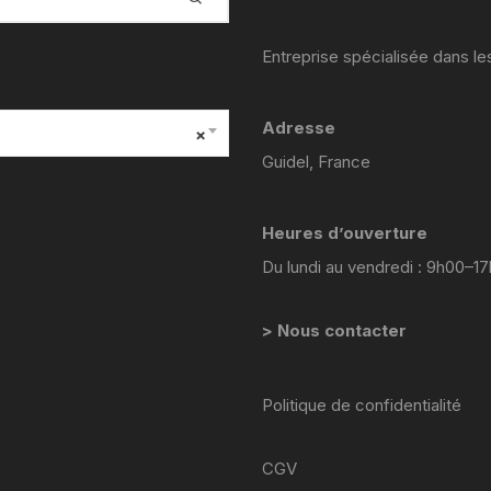
YAMAHA VIRAGO 535
Entreprise spécialisée dans l
yamaha majesty mbk skyliner
125 98 2005
Adresse
×
yamaha 1300 xjr
Guidel, France
YAMAHA FZ6
Heures d’ouverture
Yamaha 600 XTE
Du lundi au vendredi : 9h00–1
YAMAHA R6
> Nous contacter
YAMAHA TDM 850 4TX
YAMAHA TDR 125
Politique de confidentialité
YAMAHA TW 125
CGV