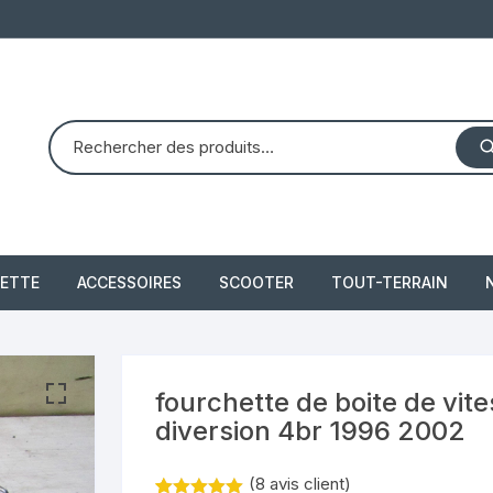
ETTE
ACCESSOIRES
SCOOTER
TOUT-TERRAIN
PIAGGIO X8 125 (2004 –
quad dinli 450 dmx 
2007)
demon
 2021
fourchette de boite de vit
PIAGGIO X10 350 IE
diversion 4br 1996 2002
piaggio 300 beverly
(
8
avis client)