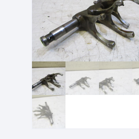
suzuki gsxf 1100 1987 1993
sherco 50 sm
suzuki gsr 600 2006 2011
motrac urban
suzuki rmz 250 2007 2009
SUZUKI GSE 500
KAWASAKI
bmw 1150 rt
HONDA
YAMAHA