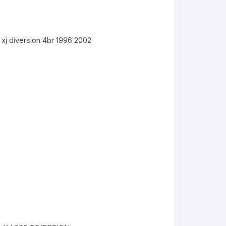
xj diversion 4br 1996 2002
KYMCO AGILITY
kymco dink
kymco dink 50