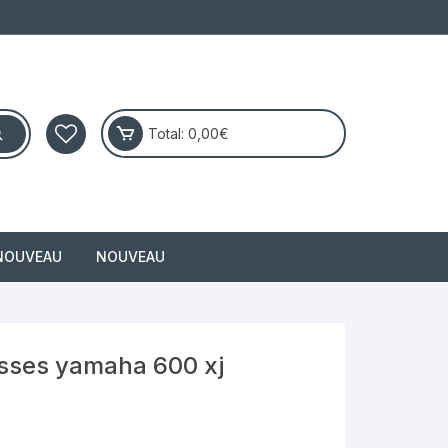
Total:
0,00
€
NOUVEAU
NOUVEAU
masai
esses yamaha 600 xj