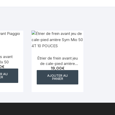
YAMAHA WRF 125
YAMAHA XJ 600 DIVERSION
YAMAHA XJS DIVERSION 900
YAMAHA XT 550
YAMAHA X MAX 125 2014
ts avant
2017
Étrier de frein avant jeu
 lx 50
de cale-pied arrière
0
€
19,00
€
Sym Mio 50 4T 10
YAMAHA XTR 125
POUCES
R AU
AJOUTER AU
ER
PANIER
YAMAHA XTZ 660
YAMAHA YZ WR
YAMAHA YZF 750