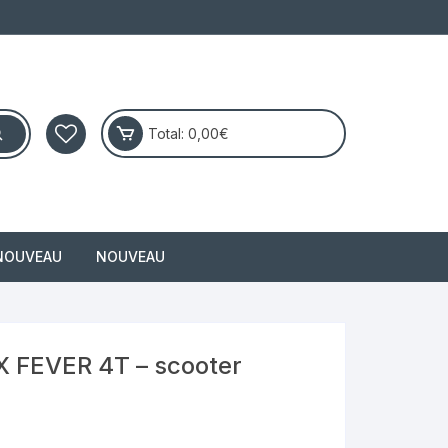
Total:
0,00
€
NOUVEAU
NOUVEAU
masai
X FEVER 4T – scooter