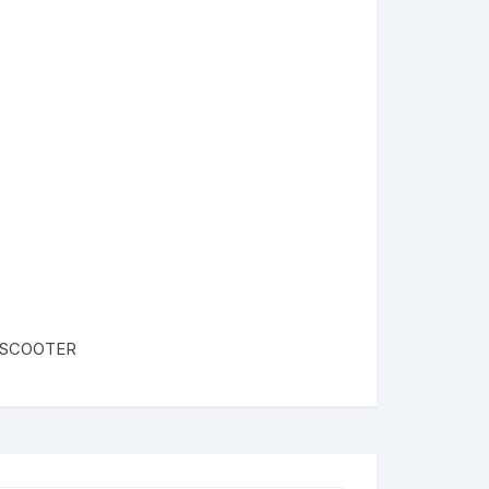
SCOOTER
KYMCO AGILITY
kymco dink
kymco dink 50