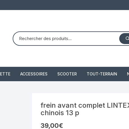
ETTE
ACCESSOIRES
SCOOTER
TOUT-TERRAIN
PIAGGIO X8 125 (2004 –
quad dinli 450 dmx 
2007)
demon
 2021
frein avant complet LINTE
PIAGGIO X10 350 IE
chinois 13 p
piaggio 300 beverly
39,00
€