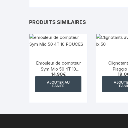
PRODUITS SIMILAIRES
Enrouleur de compteur
Clignotan
Sym Mio 50 4T 10
Piaggio
14,90
€
19,0
POUCES
AJOUTER AU
AJOUTE
PANIER
PANI