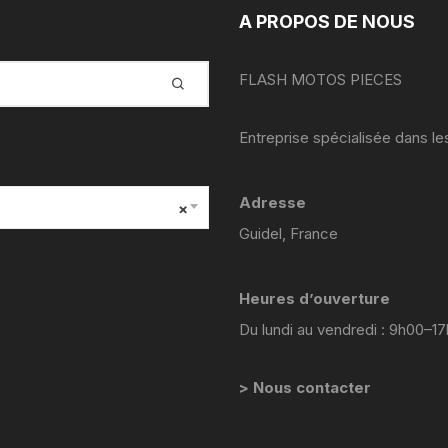
YAMAHA VIRAGO 535
A PROPOS DE NOUS
yamaha majesty mbk skyliner
FLASH MOTOS PIECES
125 98 2005
yamaha 1300 xjr
Entreprise spécialisée dans l
YAMAHA FZ6
Adresse
×
Yamaha 600 XTE
Guidel, France
YAMAHA R6
Heures d’ouverture
YAMAHA TDM 850 4TX
Du lundi au vendredi : 9h00–1
YAMAHA TDR 125
> Nous contacter
YAMAHA TW 125