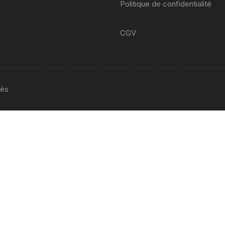
Politique de confidentialité
yamaha venture xvz 1200 47 g
1984 1986
CGV
YAMAHA YZF 125 2008 2013
yamaha sr 125
YAMAHA TZR 2 RH
vés
yamaha fjr abs 1300 2002
2005 5vs
Yamaha YZF 600 R
Thundercat 4tv 1996-2003
YAMAHA TZR 4FL
YAMAHA TZR 50 2003 2018
yamaha TT 600 R ttr