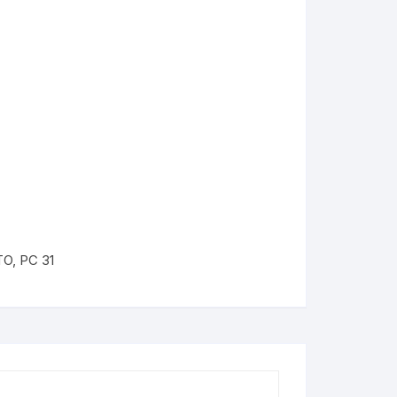
TO
,
PC 31
KYMCO AGILITY
kymco dink
kymco dink 50