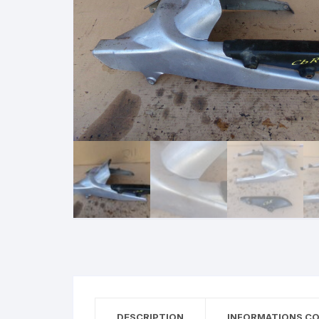
suzuki gsxf 1100 1987 1993
sherco 50 sm
suzuki gsr 600 2006 2011
motrac urban
suzuki rmz 250 2007 2009
SUZUKI GSE 500
KAWASAKI
bmw 1150 rt
HONDA
YAMAHA
DESCRIPTION
INFORMATIONS C