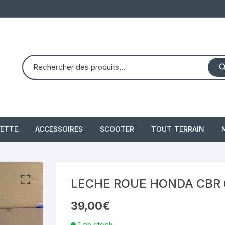
ETTE
ACCESSOIRES
SCOOTER
TOUT-TERRAIN
PIAGGIO X8 125 (2004 –
quad dinli 450 dmx 
2007)
demon
 2021
LECHE ROUE HONDA CBR 6
PIAGGIO X10 350 IE
39,00
€
piaggio 300 beverly
1 en stock