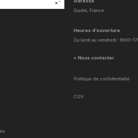
Adresse
×
YAMAHA VIRAGO 535
Guidel, France
yamaha majesty mbk skyliner
125 98 2005
Heures d’ouverture
yamaha 1300 xjr
Du lundi au vendredi : 9h00–1
YAMAHA FZ6
> Nous contacter
Yamaha 600 XTE
Politique de confidentialité
YAMAHA R6
CGV
YAMAHA TDM 850 4TX
YAMAHA TDR 125
YAMAHA TW 125
vés