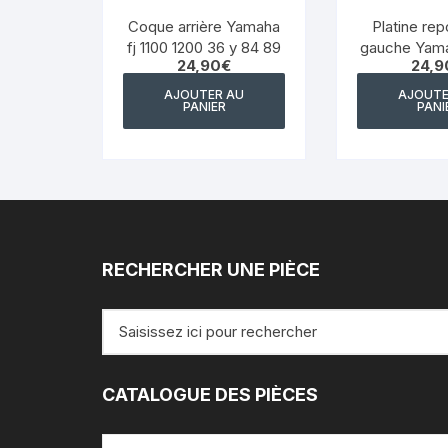
Coque arrière Yamaha
Platine re
fj 1100 1200 36 y 84 89
gauche Yama
24,90
€
24,9
AJOUTER AU
AJOUTE
PANIER
PANI
RECHERCHER UNE PIÈCE
Recherche
pour
:
CATALOGUE DES PIÈCES