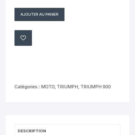
AJOUTER AU PANIER
quantité
de
passage
de
AJOUTER
À
roue
MA
LISTE
coupe
Triumph
900
trident
1993
Catégories :
MOTO
,
TRIUMPH
,
TRIUMPH 900
1996
DESCRIPTION