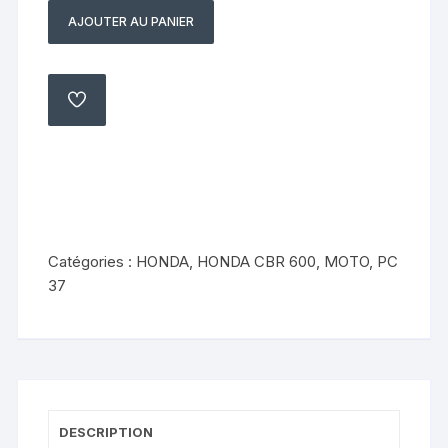
AJOUTER AU PANIER
quantité
de
platine
avant
AJOUTER
À
gauche
MA
LISTE
Honda
600
cbr
2003
2004
Catégories :
HONDA
,
HONDA CBR 600
,
MOTO
,
PC
pc37
37
DESCRIPTION