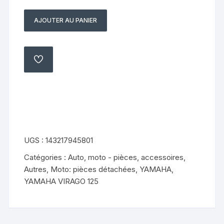
AJOUTER AU PANIER
quantité
de
TENDEUR
DE
AJOUTER
À
CHAINE
MA
LISTE
yamaha
virago
xv
125
5aj
UGS :
143217945801
Catégories :
Auto, moto - pièces, accessoires
,
Autres
,
Moto: pièces détachées
,
YAMAHA
,
YAMAHA VIRAGO 125