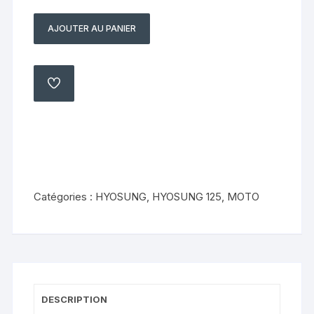
AJOUTER AU PANIER
quantité
de
verrou
de
AJOUTER
À
selle
MA
LISTE
Hyosung
125
Comet
gt
Naked
Catégories :
HYOSUNG
,
HYOSUNG 125
,
MOTO
2009
2014
DESCRIPTION