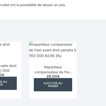
YAMAHA WRF 125
duit ont la possibilité de laisser un avis.
YAMAHA XJ 600 DIVERSION
YAMAHA XJS DIVERSION 900
YAMAHA XT 550
YAMAHA X MAX 125 2014
2017
YAMAHA XTR 125
adre droit
Répartiteur
j 1200
compensateur de frein
0
€
YAMAHA XTZ 660
29,00
€
avant droit Yamaha fj
1100 1200 84 89 36y
R AU
AJOUTER AU
ER
PANIER
YAMAHA YZ WR
YAMAHA YZF 750