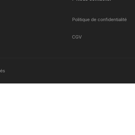
yamaha venture xvz 1200 47 g
1984 1986
Politique de confidentialité
YAMAHA YZF 125 2008 2013
CGV
yamaha sr 125
YAMAHA TZR 2 RH
yamaha fjr abs 1300 2002
vés
2005 5vs
Yamaha YZF 600 R
Thundercat 4tv 1996-2003
YAMAHA TZR 4FL
YAMAHA TZR 50 2003 2018
yamaha TT 600 R ttr