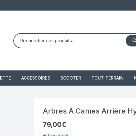
ETTE
ACCESSOIRES
SCOOTER
TOUT-TERRAIN
PIAGGIO X8 125 (2004 –
quad dinli 450 dmx 
2007)
demon
 2021
Arbres À Cames Arrière 
PIAGGIO X10 350 IE
79,00
€
piaggio 300 beverly
1 en stock