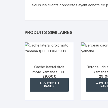
Seuls les clients connectés ayant acheté ce pro
PRODUITS SIMILAIRES
Cache latéral droit
Berceau de c
moto Yamaha fj 1100
Yamaha f
29,00
€
29,0
1984 1989
AJOUTER AU
AJOUTE
PANIER
PANI