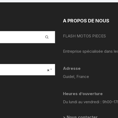
YAMAHA VIRAGO 535
yamaha majesty mbk skyliner
A PROPOS DE NOUS
125 98 2005
yamaha 1300 xjr
FLASH MOTOS PIECES
YAMAHA FZ6
Entreprise spécialisée dans l
Yamaha 600 XTE
Adresse
×
YAMAHA R6
Guidel, France
YAMAHA TDM 850 4TX
Heures d’ouverture
YAMAHA TDR 125
Du lundi au vendredi : 9h00–1
YAMAHA TW 125
> Nous contacter